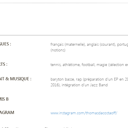
UES :
français (maternelle), anglais (courant), portu
(notions)
TS :
tennis, athlétisme, football, magie (sélection
T & MUSIQUE :
baryton basse, rap (préparation d'un EP en 2
2016), intégration d'un Jazz Band
IS B
TAGRAM
www.instagram.com/thomasdacostaoff/