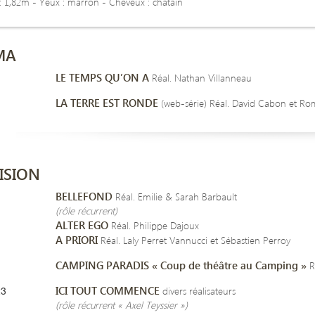
 : 1,82m -
Yeux : marron - Cheveux : châtain
MA
LE TEMPS QU’ON A
Réal. Nathan Villanneau
LA TERRE EST RONDE
(web-série) Réal. David Cabon et Rom
ISION
BELLEFOND
Réal. Emilie & Sarah Barbault
(rôle récurrent)
ALTER EGO
Réal. Philippe Dajoux
A PRIORI
Réal. Laly Perret Vannucci et Sébastien Perroy
CAMPING PARADIS « Coup de théâtre au Camping »
R
23
ICI TOUT COMMENCE
divers réalisateurs
(rôle récurrent « Axel Teyssier »)