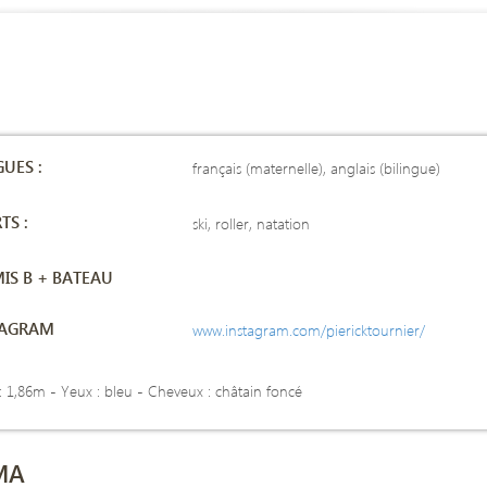
UES :
français (maternelle), anglais (bilingue)
TS :
ski, roller, natation
IS B + BATEAU
TAGRAM
www.instagram.com/piericktournier/
 : 1,86m -
Yeux : bleu - Cheveux : châtain foncé
MA