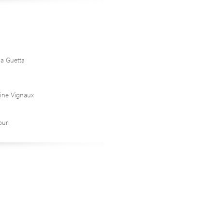
a Guetta
ine Vignaux
ouri