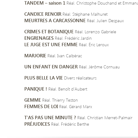
TANDEM – saison 1
Réal. Christophe Douchand et Emmanu
CANDICE RENOIR
Réal. Stéphane Malhuret
MEURTRES A CARCASSONNE
Réal. Julien Despaux
CRIMES ET BOTANIQUE
Réal. Lorenzo Gabriele
ENGRENAGES
Réal. Frédéric Jardin
LE JUGE EST UNE FEMME
Réal. Éric Leroux
MARJORIE
Réal. Ivan Calbérac
UN ENFANT EN DANGER
Réal. Jérôme Cornuau
PLUS BELLE LA VIE
Divers réalisateurs
PANIQUE !
Réal. Benoît d’Aubert
GEMME
Réal. Thierry Teston
FEMMES DE LOI
Réal. Gérard Marx
T’AS PAS UNE MINUTE ?
Réal. Christian Merret-Palmair
PRÉJUDICES
Réal. Frédéric Berthe