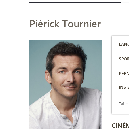
Piérick Tournier
LANG
SPOR
PERM
INS
Taille
CINÉ