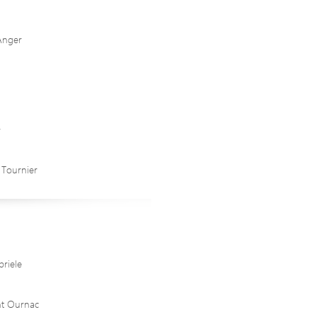
Anger
r
 Tournier
briele
nt Ournac