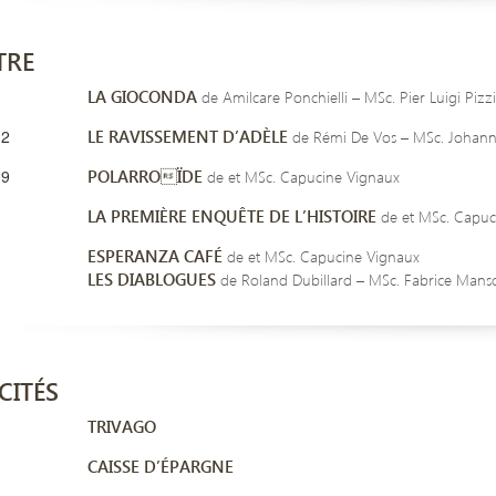
TRE
LA GIOCONDA
de Amilcare Ponchielli – MSc. Pier Luigi Pizzi
12
LE RAVISSEMENT D’ADÈLE
de Rémi De Vos – MSc. Johann
09
POLARROÏDE
de et MSc. Capucine Vignaux
LA PREMIÈRE ENQUÊTE DE L’HISTOIRE
de et MSc. Capuc
ESPERANZA CAFÉ
de et MSc. Capucine Vignaux
LES DIABLOGUES
de Roland Dubillard – MSc. Fabrice Mans
CITÉS
TRIVAGO
CAISSE D’ÉPARGNE