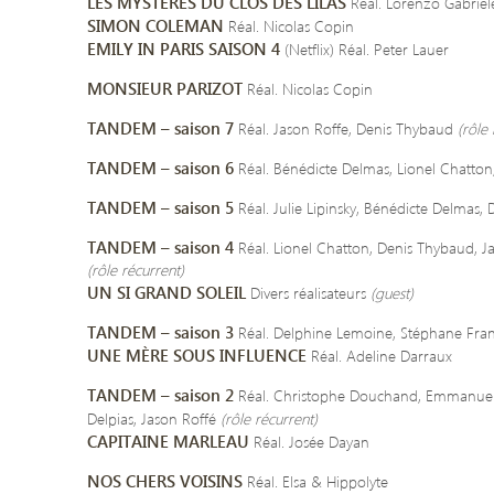
LES MYSTÈRES DU CLOS DES LILAS
Réal. Lorenzo Gabriel
SIMON COLEMAN
Réal. Nicolas Copin
EMILY IN PARIS SAISON 4
(Netflix) Réal. Peter Lauer
MONSIEUR PARIZOT
Réal. Nicolas Copin
TANDEM – saison 7
Réal. Jason Roffe, Denis Thybaud
(rôle 
TANDEM – saison 6
Réal. Bénédicte Delmas, Lionel Chatton,
TANDEM – saison 5
Réal. Julie Lipinsky, Bénédicte Delmas
TANDEM – saison 4
Réal. Lionel Chatton, Denis Thybaud, J
(rôle récurrent)
UN SI GRAND SOLEIL
Divers réalisateurs
(guest)
TANDEM – saison 3
Réal. Delphine Lemoine, Stéphane Fran
UNE MÈRE SOUS INFLUENCE
Réal. Adeline Darraux
TANDEM – saison 2
Réal. Christophe Douchand, Emmanuel 
Delpias, Jason Roffé
(rôle récurrent)
CAPITAINE MARLEAU
Réal. Josée Dayan
NOS CHERS VOISINS
Réal. Elsa & Hippolyte