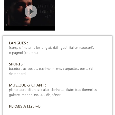
LANGUES :
français (maternelle), anglais (bilingue), italien (courant),
espagnol (courant)
SPORTS :
baseball, acrobatie, escrime, mime, claquettes, boxe, ski,
skateboard
MUSIQUE & CHANT :
piano, accordéon, sax alto, clarinette, flutes traditionnelles,
guitare, mandoline, ukulélé, ténor
PERMIS A (125)+B