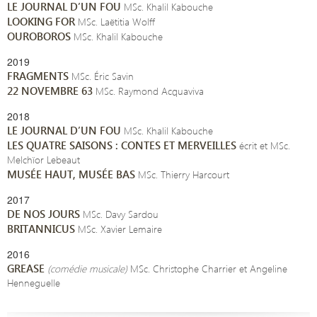
LE JOURNAL D’UN FOU
MSc. Khalil Kabouche
LOOKING FOR
MSc. Laëtitia Wolff
OUROBOROS
MSc. Khalil Kabouche
2019
FRAGMENTS
MSc. Éric Savin
22 NOVEMBRE 63
MSc. Raymond Acquaviva
2018
LE JOURNAL D’UN FOU
MSc. Khalil Kabouche
LES QUATRE SAISONS : CONTES ET MERVEILLES
écrit et MSc.
Melchïor Lebeaut
MUSÉE HAUT, MUSÉE BAS
MSc. Thierry Harcourt
2017
DE NOS JOURS
MSc. Davy Sardou
BRITANNICUS
MSc. Xavier Lemaire
2016
GREASE
(comédie musicale)
MSc. Christophe Charrier et Angeline
Henneguelle