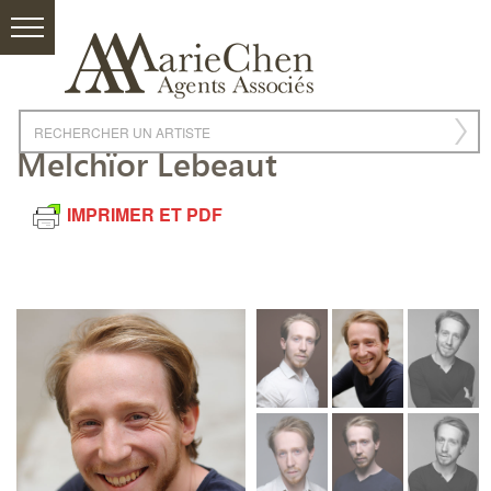
Melchïor Lebeaut
IMPRIMER ET PDF