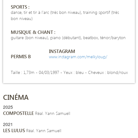
SPORTS :
danse, tir et tir à l'arc (très bon niveau), training sportif (très
bon niveau)
MUSIQUE & CHANT :
guitare (bon niveau), piano (débutant), beatbox, ténor/baryton
INSTAGRAM
PERMIS B
www.instagram.com/melkyloup/
Taille : 1,73m - 04/03/1997 -
Yeux : bleu - Cheveux : blond/roux
CINÉMA
2025
COMPOSTELLE
Réal. Yann Samuell
2021
LES LULUS
Réal. Yann Samuell