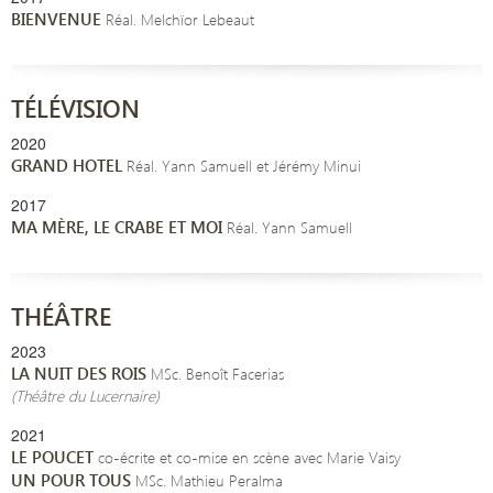
BIENVENUE
Réal. Melchïor Lebeaut
TÉLÉVISION
2020
GRAND HOTEL
Réal. Yann Samuell et Jérémy Minui
2017
MA MÈRE, LE CRABE ET MOI
Réal. Yann Samuell
THÉÂTRE
2023
LA NUIT DES ROIS
MSc. Benoît Facerias
(Théâtre du Lucernaire)
2021
LE POUCET
co-écrite et co-mise en scène avec Marie Vaisy
UN POUR TOUS
MSc. Mathieu Peralma