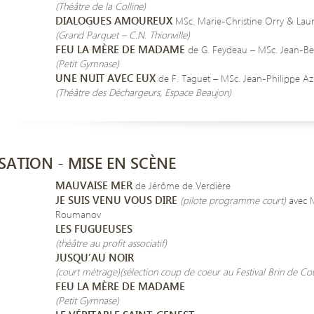
(Théâtre de la Colline)
DIALOGUES AMOUREUX
MSc. Marie-Christine Orry & La
(Grand Parquet – C.N. Thionville)
FEU LA MÈRE DE MADAME
de G. Feydeau – MSc. Jean-Be
(Petit Gymnase)
UNE NUIT AVEC EUX
de F. Taguet – MSc. Jean-Philippe 
(Théâtre des Déchargeurs, Espace Beaujon)
SATION - MISE EN SCÈNE
MAUVAISE MER
de Jérôme de Verdière
JE SUIS VENU VOUS DIRE
(pilote programme court)
avec M
Roumanov
LES FUGUEUSES
(théâtre au profit associatif)
JUSQU’AU NOIR
(court métrage)
(sélection coup de coeur au Festival Brin de Cou
FEU LA MÈRE DE MADAME
(Petit Gymnase)