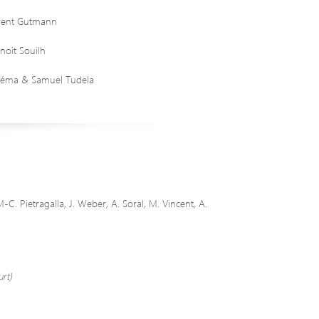
urent Gutmann
noit Souilh
Azéma & Samuel Tudela
-C. Pietragalla, J. Weber, A. Soral, M. Vincent, A.
rt)