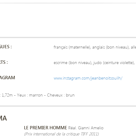
UES :
français (maternelle), anglais (bon niveau), a
TS :
escrime (bon niveau), judo (ceinture violette),
TAGRAM
www.instagram.com/jeanbenoitsouilh/
 : 1,72m -
Yeux : marron - Cheveux : brun
MA
LE PREMIER HOMME
Réal. Gianni Amelio
(Prix international de la critique TIFF 2011)