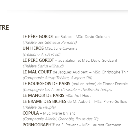
TRE
LE PÈRE GORIOT
de Balzac – MSc. David Goldzahl
(Théâtre des Gémeaux Parisiens)
UN HÉROS
MSc. Julie Cavanna
(création / A.T.A Prod)
LE PÈRE GORIOT
– adaptation et MSc. David Goldzahl
(Théâtre Darius Milhaud)
LE MAL COURT
de Jacques Audiberti – MSc. Christophe Thir
(Compagnie Attrap’Théâtre, Avignon Off)
LE BOURGEOIS DE PARIS
(seul en scène) de Fiodor Dostoï
(Compagnie Les A. de L’invisible – Théâtre du Temps)
LE MANOIR DE PARIS
MSc. Adil Houti
LE BRAME DES BICHES
de M. Aubert – MSc. Pierre Guillois
(Théâtre du Peuple)
COPULA
– MSc. Marie Brillant
(Compagnie Allerlei, Grenoble, Route des 20)
PORNOGRAPHIE
de S. Stevens – MSc. Laurent Gutmann