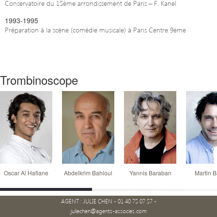
Conservatoire du 15ème arrondissement de Paris – F. Kanel
1993-1995
Préparation à la scène (comédie musicale) à Paris Centre 9ème
Trombinoscope
Oscar Al Hafiane
Abdelkrim Bahloul
Yannis Baraban
Martin B
AGENT : JULIE CHEN - 01 40 75 07 57 -
juliechen@agents-associes.com