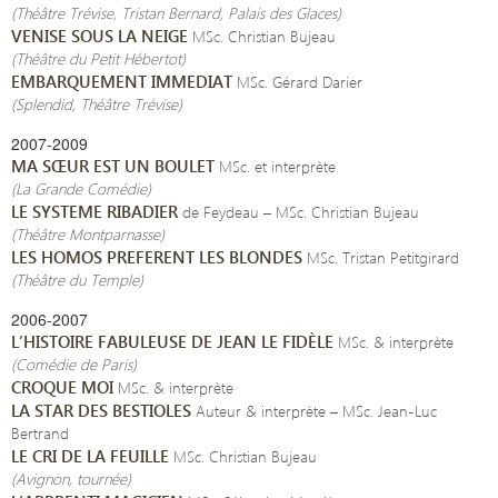
(Théâtre Trévise, Tristan Bernard, Palais des Glaces)
VENISE SOUS LA NEIGE
MSc. Christian Bujeau
(Théâtre du Petit Hébertot)
EMBARQUEMENT IMMEDIAT
MSc. Gérard Darier
(Splendid, Théâtre Trévise)
2007-2009
MA SŒUR EST UN BOULET
MSc. et interprète
(La Grande Comédie)
LE SYSTEME RIBADIER
de Feydeau – MSc. Christian Bujeau
(Théâtre Montparnasse)
LES HOMOS PREFERENT LES BLONDES
MSc. Tristan Petitgirard
(Théâtre du Temple)
2006-2007
L’HISTOIRE FABULEUSE DE JEAN LE FIDÈLE
MSc. & interprète
(Comédie de Paris)
CROQUE MOI
MSc. & interprète
LA STAR DES BESTIOLES
Auteur & interprète – MSc. Jean-Luc
Bertrand
LE CRI DE LA FEUILLE
MSc. Christian Bujeau
(Avignon, tournée)