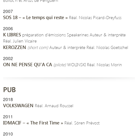
Bolloc’h et Artus de Penguern
2007
SOS 18 – « Le temps qui reste »
Réal. Nicolas Picard-Dreyfuss
2006
K LIBRES
préparation d’émissions Speakerines Auteur & interprète
Réal. Julien Vicaire
KEROZZEN
(short com)
Auteur & interprète Réal. Nicolas Goetschel
2002
ON NE PENSE QU’A CA
(pilote)
WOLINSKI Réal. Nicolas Morin
PUB
2018
VOLKSWAGEN
Réal. Arnaud Roussel
2011
IDMACIF
– « The First Time »
Réal. Sören Prévost
2010