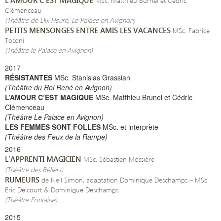
MSc. Matthieu Burnel et Cédric
Clémenceau
(Théâtre de Dix Heure, Le Palace en Avignon)
PETITS MENSONGES ENTRE AMIS LES VACANCES
MSc. Fabrice
Tosoni
(Théâtre le Palace en Avignon)
2017
RÉSISTANTES
MSc. Stanislas Grassian
(Théâtre du Roi René en Avignon)
L’AMOUR C’EST MAGIQUE
MSc. Matthieu Brunel et Cédric
Clémenceau
(Théâtre Le Palace en Avignon)
LES FEMMES SONT FOLLES
MSc. et interprète
(Théâtre des Feux de la Rampe)
2016
L’APPRENTI MAGICIEN
MSc. Sébastien Mossière
(Théâtre des Béliers)
RUMEURS
de Neil Simon, adaptation Dominique Deschamps – MSc.
Eric Delcourt & Dominique Deschamps
(Théâtre Fontaine)
2015