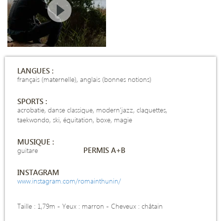
LANGUES :
français (maternelle), anglais (bonnes notions)
SPORTS :
acrobatie, danse classique, modern'jazz, claquettes,
taekwondo, ski, équitation, boxe, magie
MUSIQUE :
PERMIS A+B
guitare
INSTAGRAM
www.instagram.com/romainthunin/
Taille : 1,79m -
Yeux : marron - Cheveux : châtain