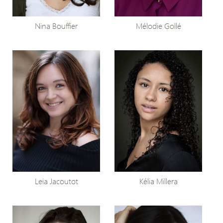
Nina Bouffier
Mélodie Gollé
Leia Jacoutot
Kélia Millera