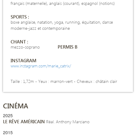
français (maternelle), anglais (courant), espagnol (notions)
SPORTS :
boxe anglaise, natation, yoga, running, équitation, danse
moderne-jazz et contemporaine
CHANT :
PERMIS B
mezzo-soprano
INSTAGRAM
www.instagram.com/marie_catrix/
Taille : 1,72m -
Yeux : marron-vert - Cheveux : châtain clair
CINÉMA
2025
LE RÊVE AMÉRICAIN
Réal. Anthony Marciano
2015