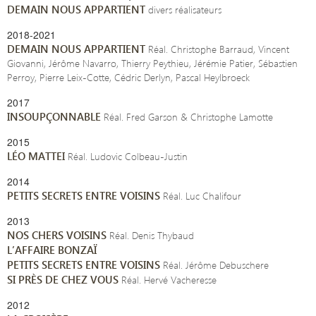
DEMAIN NOUS APPARTIENT
divers réalisateurs
2018-2021
DEMAIN NOUS APPARTIENT
Réal. Christophe Barraud, Vincent
Giovanni, Jérôme Navarro, Thierry Peythieu, Jérémie Patier, Sébastien
Perroy, Pierre Leix-Cotte, Cédric Derlyn, Pascal Heylbroeck
2017
INSOUPÇONNABLE
Réal. Fred Garson & Christophe Lamotte
2015
LÉO MATTEI
Réal. Ludovic Colbeau-Justin
2014
PETITS SECRETS ENTRE VOISINS
Réal. Luc Chalifour
2013
NOS CHERS VOISINS
Réal. Denis Thybaud
L’AFFAIRE BONZAÏ
PETITS SECRETS ENTRE VOISINS
Réal. Jérôme Debuschere
SI PRÈS DE CHEZ VOUS
Réal. Hervé Vacheresse
2012