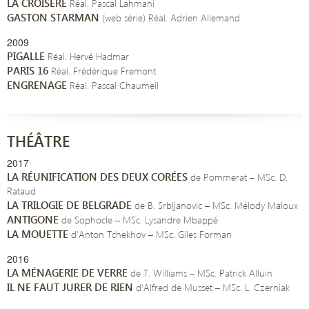
LA CROISÈRE
Réal. Pascal Lahmani
GASTON STARMAN
(web série) Réal. Adrien Allemand
2009
PIGALLE
Réal. Hervé Hadmar
PARIS 16
Réal. Frédérique Fremont
ENGRENAGE
Réal. Pascal Chaumeil
THÉÂTRE
2017
LA RÉUNIFICATION DES DEUX CORÉES
de Pommerat – MSc. D.
Rataud
LA TRILOGIE DE BELGRADE
de B. Srbljanovic – MSc. Mélody Maloux
ANTIGONE
de Sophocle – MSc. Lysandre Mbappé
LA MOUETTE
d’Anton Tchekhov – MSc. Giles Forman
2016
LA MÉNAGERIE DE VERRE
de T. Williams – MSc. Patrick Alluin
IL NE FAUT JURER DE RIEN
d’Alfred de Musset – MSc. L. Czerniak