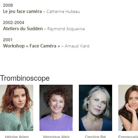
2008
Le jeu face caméra
– Catherine Hubeau
2002-2004
Ateliers du Sudden
– Raymond Acquaviva
2001
Workshop « Face Caméra »
– Arnaud Viard
Trombinoscope
Héloïse Adam
Véronique Ataly
Caroline Bal
Emmanuelle