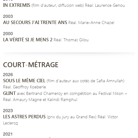
IN EXTREMIS
(film d’auteur, diffusion web) Réal. Laurence Genou
2003
AU SECOURS J’AI TRENTE ANS
Réal. Marie-Anne Chazel
2000
LA VÉRITÉ SI JE MENS 2
Réal. Thomas Gilou
COURT-MÉTRAGE
2026
SOUS LE MÊME CIEL
(film d’auteur aux cotés de Safia Amrullah)
Réal. Geoffroy Koeberle
GLINT
avec Bertrand Chameroy en compétition au Festival Nikon –
Réal. Amaury Magne et Kalindi Ramphul
2023
LES ASTRES PERDUS
(prix du jury au Grand Rex) Réal. Victor
Leclercq
2021