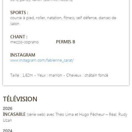
SPORTS :
course à pied, roller, natation, fitness, self défense, danses de
salon
CHANT :
PERMIS B
mezzo-soprano
INSTAGRAM
www.instagram.com/fabienne_carat/
Taille : 1,62m -
Yeux : marron - Cheveux : châtain foncé
TÉLÉVISION
2026
INCASABLE
(série web) avec Théo Lima et Hugo Pêcheur – Réal. Rudy
Uzan
2024