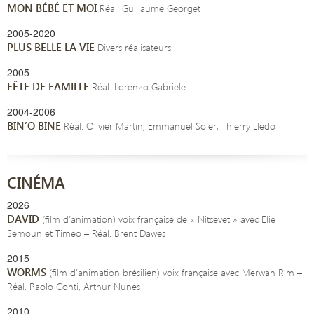
MON BÉBÉ ET MOI
Réal. Guillaume Georget
2005-2020
PLUS BELLE LA VIE
Divers réalisateurs
2005
FÊTE DE FAMILLE
Réal. Lorenzo Gabriele
2004-2006
BIN’O BINE
Réal. Olivier Martin, Emmanuel Soler, Thierry Lledo
CINÉMA
2026
DAVID
(film d’animation) voix française de « Nitsevet » avec Elie
Semoun et Timéo – Réal. Brent Dawes
2015
WORMS
(film d’animation brésilien) voix française avec Merwan Rim –
Réal. Paolo Conti, Arthur Nunes
2010