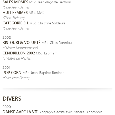
SALES MÔMES
MSc. Jean-Baptiste Berthon
(Salle Jean Dame)
HUIT FEMMES
MSc. MAK
(Théo Théâtre)
CATÉGORIE 3:1
MSc. Christine Soldevila
(Salle Jean Dame)
2002
BISTOURI & VOLUPTÉ
MSc. Gilles Donniou
(Guichet Montparnasse)
CENDRILLON 2002
MSc. Labmam
(Théâtre de Nesles)
2001
POP CORN
MSc. Jean-Baptiste Berthon
(Salle Jean Dame)
DIVERS
2020
DANSE AVEC LA VIE
Biographie écrite avec Isabelle D’hombres