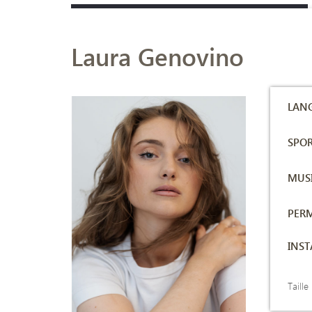
Laura Genovino
LANG
SPOR
MUSI
PERM
INS
Taill