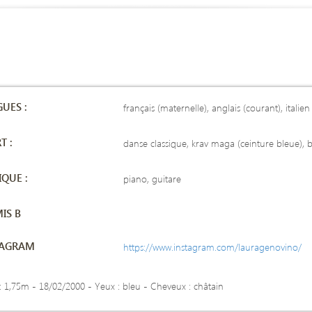
UES :
français (maternelle), anglais (courant), italie
T :
danse classique, krav maga (ceinture bleue), 
QUE :
piano, guitare
IS B
TAGRAM
https://www.instagram.com/lauragenovino/
e : 1,75m - 18/02/2000 -
Yeux : bleu - Cheveux : châtain