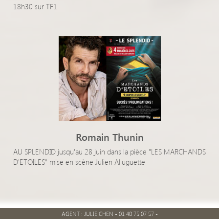
18h30 sur TF1
Romain Thunin
AU SPLENDID jusqu'au 28 juin dans la pièce "LES MARCHANDS
D'ETOILES" mise en scène Julien Alluguette
AGENT : JULIE CHEN - 01 40 75 07 57 -